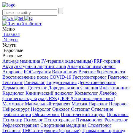
Меню
Главная
Услуги
Услуги
Взрослые
Взрослые
Anti-age медицина
IV-терапия (капельницы)
PRP-терапия
Акупунктурный лифтинг лица
Аллерголог-иммунолог
Андролог
БОС-терапия
Вакцинация
Ведение беременности
Восстановление после COVID-19
Гастроэнтеролог
Гематолог
Гепатолог
Гинеколог
Гирудотерапия
Дерматовенеролог
Дерматолог
Диетолог
Дородовая консультация
Инфекционист
Кардиолог
Клинический психолог
Косметолог
Лечебно
физическая культура (ЛФК)
ЛОР (Оториноларинголог)
Маммолог
Мануальный терапевт
Массаж
Нарколог
Невролог
Нейрохирург
Нефролог
Онколог
Остеопат
Отделение
реабилитации
Офтальмолог
Пластический хирург
Проктолог
Психиатр
Психолог
Психотерапевт
Пульмонолог
Ревматолог
Рефлексотерапевт
Спортивная медицина
Стоматолог
Терапевт
ТМС-стимуляция (взрослые)
Травматолог-ортопед