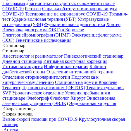
Программа диагностики сосудистых осложнений после
COVID-19
Рентген
Справка об отсутствии коронавируса
COVID-19
Тестирование на коронавирус COVID-19
Тредмил-
тест
Ударно-волновая терапия (УВТ)
Ультразвуковые
исследования (УЗИ)
Функциональная диагностика
Холтер
Электрокардиограмма (ЭКГ) в Королеве
Электронейромиография (ЭНМГ)
Электроэнцефалограмма
(ЭЭГ)
Генетические исследования
Стационар
Стационар
Анестезиолог и реаниматолог
Гинекологический стационар
Дневной стационар
Интимная контурная коррекция
Интимная хирургия
Инфузионная терапия
Кабинет
диабетической стопы
Отделение интенсивной терапии
Отделение оториноларингологии
Подготовка к
хирургическому лечению
Стационар на дому в Королеве
Терапевт
Терапия глутатионом (DETOX)
Терапия суставов -
SVF
Урологическое отделение
Условия пребывания в
стационаре
Флебогриф
Флеболог
Хирург
Эндовенозная
лазерная коагуляция вен (ЭВЛК)
Эндокринная хирургия
Скорая помощь
Скорая помощь
Вызов скорой помощи при COVID19
Круглосуточная скорая
помощь
Аптека