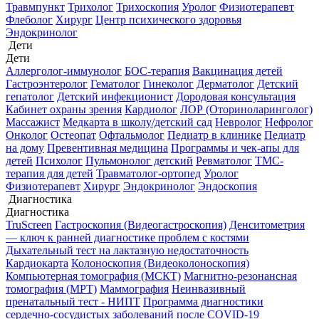
Травмпункт
Трихолог
Трихоскопия
Уролог
Физиотерапевт
Флеболог
Хирург
Центр психического здоровья
Эндокринолог
Дети
Дети
Аллерголог-иммунолог
БОС-терапия
Вакцинация детей
Гастроэнтеролог
Гематолог
Гинеколог
Дерматолог
Детский
гепатолог
Детский инфекционист
Дородовая консультация
Кабинет охраны зрения
Кардиолог
ЛОР (Оториноларинголог)
Массажист
Медкарта в школу/детский сад
Невролог
Нефролог
Онколог
Остеопат
Офтальмолог
Педиатр в клинике
Педиатр
на дому
Превентивная медицина
Программы и чек-апы для
детей
Психолог
Пульмонолог детский
Ревматолог
ТМС-
терапия для детей
Травматолог-ортопед
Уролог
Физиотерапевт
Хирург
Эндокринолог
Эндоскопия
Диагностика
Диагностика
TruScreen
Гастроскопия (Видеогастроскопия)
Денситометрия
— ключ к ранней диагностике проблем с костями
Дыхательный тест на лактазную недостаточность
Кардиокарта
Колоноскопия (Видеоколоноскопия)
Компьютерная томография (МСКТ)
Магнитно-резонансная
томография (МРТ)
Маммография
Неинвазивный
пренатальный тест - НИПТ
Программа диагностики
сердечно-сосудистых заболеваний после COVID-19