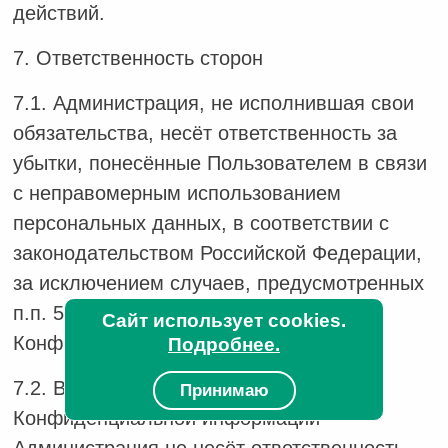
действий.
7. Ответственность сторон
7.1. Администрация, не исполнившая свои
обязательства, несёт ответственность за
убытки, понесённые Пользователем в связи
с неправомерным использованием
персональных данных, в соответствии с
законодательством Российской Федерации,
за исключением случаев, предусмотренных
п.п. 5.2. и 7.2. настоящей Политики
Сайт использует cookies.
Конфиденциальности.
Подробнее.
7.2. В случае утраты или разглашения
Принимаю
Конфиденциальной информации