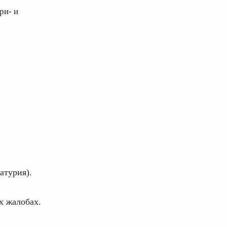
ри- и
атурия).
х жалобах.