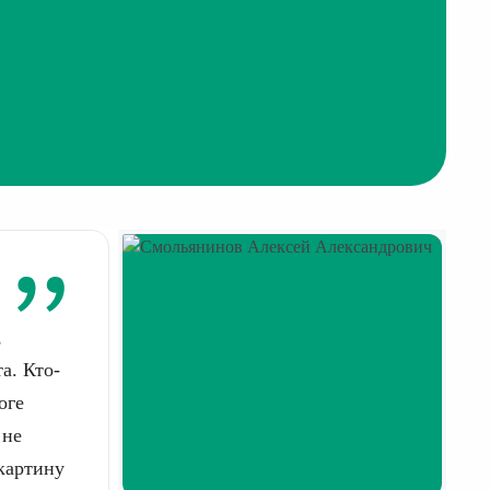
,
а. Кто-
оге
 не
 картину