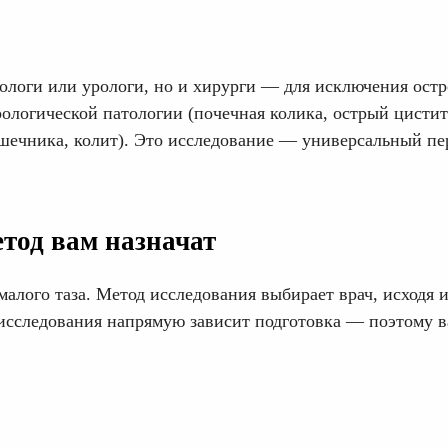
кологи или урологи, но и хирурги — для исключения ост
рологической патологии (почечная колика, острый цистит
шечника, колит). Это исследование — универсальный п
тод вам назначат
алого таза. Метод исследования выбирает врач, исходя и
а исследования напрямую зависит подготовка — поэтому 