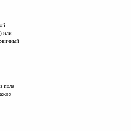
рой
) или
ервичный
з пола
важно