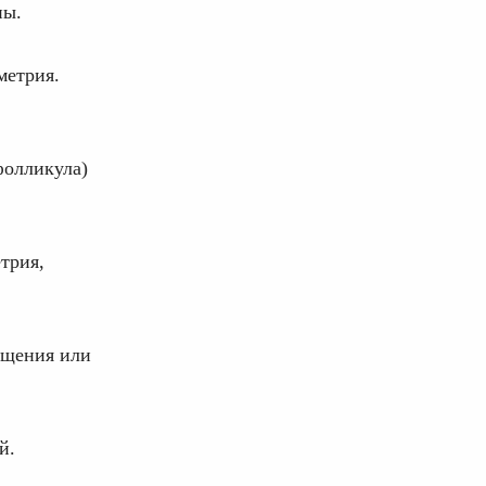
ны.
метрия.
фолликула)
трия,
ещения или
й.