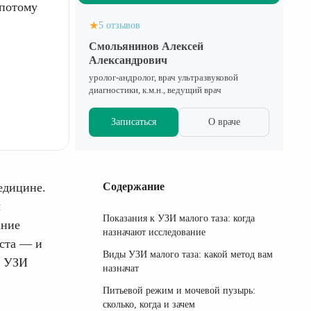
 потому
★
5 отзывов
Смольянинов Алексей
Александрович
уролог-андролог, врач ультразвуковой
диагностики, к.м.н., ведущий врач
Записаться
О враче
едицине.
Содержание
ч
Показания к УЗИ малого таза: когда
ание
назначают исследование
уста — и
Виды УЗИ малого таза: какой метод вам
а УЗИ
назначат
Питьевой режим и мочевой пузырь:
сколько, когда и зачем