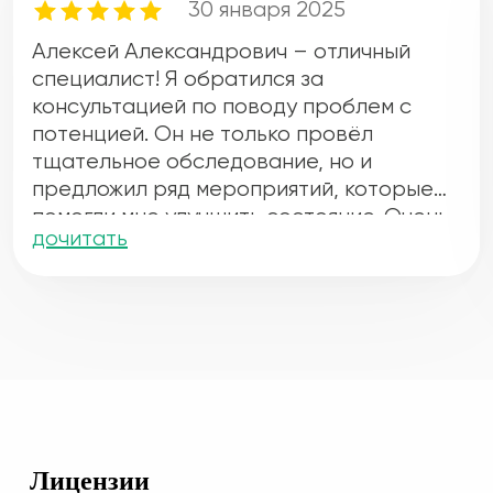
30 января 2025
Алексей Александрович – отличный
специалист! Я обратился за
консультацией по поводу проблем с
потенцией. Он не только провёл
тщательное обследование, но и
предложил ряд мероприятий, которые
помогли мне улучшить состояние. Очень
дочитать
благодарен за профессионализм и
чуткое отношение. Все вопросы были
подробно разобраны, и это помогло мне
почувствовать себя уверенно.
Лицензии