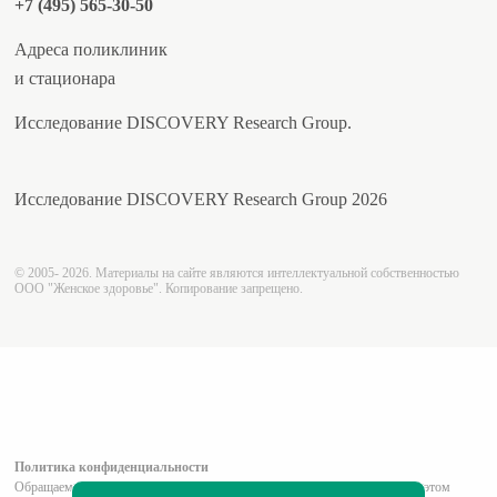
+7 (495) 565-30-50
Адреса поликлиник
и стационара
Исследование DISCOVERY Research Group.
Исследование DISCOVERY Research Group 2026
© 2005- 2026. Материалы на сайте являются интеллектуальной собственностью
ООО "Женское здоровье". Копирование запрещено.
Политика конфиденциальности
Обращаем ваше внимание на то, что вся информация (включая цены) на этом