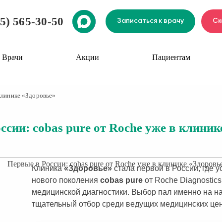
5) 565-30-50
Записаться к врачу
Ск
Врачи
Акции
Пациентам
 клинике «Здоровье»
ссии: cobas pure от Roche уже в клиник
Клиника
«Здоровье»
стала первой в России, где
нового поколения
cobas pure
от Roche Diagnostic
медицинской диагностики. Выбор пал именно на н
тщательный отбор среди ведущих медицинских цен