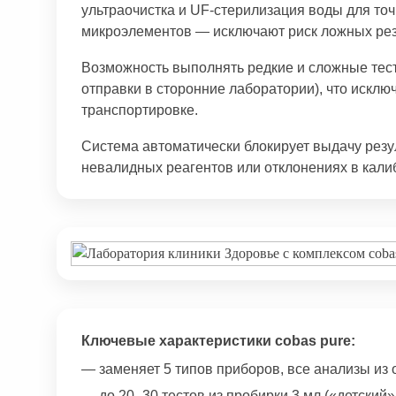
ультраочистка и UF-стерилизация воды для то
микроэлементов — исключают риск ложных рез
Возможность выполнять редкие и сложные тест
отправки в сторонние лаборатории), что исклю
транспортировке.
Система автоматически блокирует выдачу резу
невалидных реагентов или отклонениях в кали
Ключевые характеристики cobas pure:
— заменяет 5 типов приборов, все анализы из
— до 20–30 тестов из пробирки 3 мл («детский»