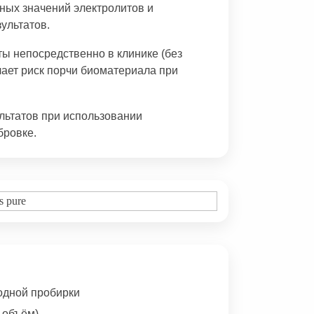
чных значений электролитов и
ультатов.
ы непосредственно в клинике (без
чает риск порчи биоматериала при
льтатов при использовании
бровке.
 одной пробирки
 объём)