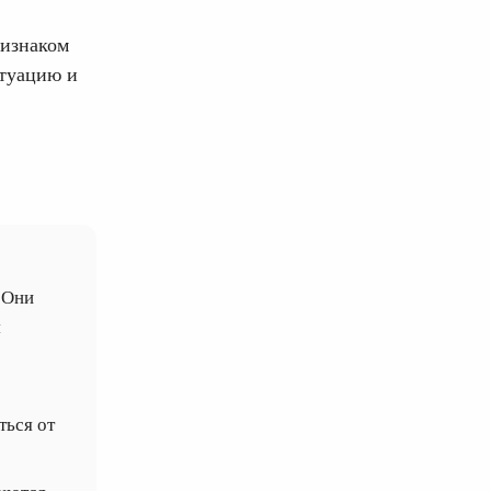
ризнаком
итуацию и
 Они
я
ться от