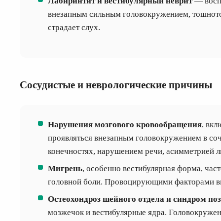
Лабиринтит и вестибулярный неврит
— воспа
внезапным сильным головокружением, тошното
страдает слух.
Сосудистые и неврологические причины
Нарушения мозгового кровообращения
, вк
проявляться внезапным головокружением в соч
конечностях, нарушением речи, асимметрией л
Мигрень
, особенно вестибулярная форма, ча
головной боли. Провоцирующими факторами вы
Остеохондроз шейного отдела и синдром по
мозжечок и вестибулярные ядра. Головокружен