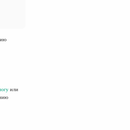
гию
логу
или
ению