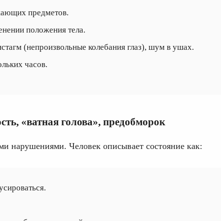
жающих предметов.
енении положения тела.
стагм (непроизвольные колебания глаз), шум в ушах.
ольких часов.
сть, «ватная голова», предобморок
ыми нарушениями. Человек описывает состояние как:
усироваться.