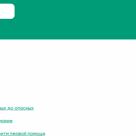
ных до опасных
мание
ритм первой помощи