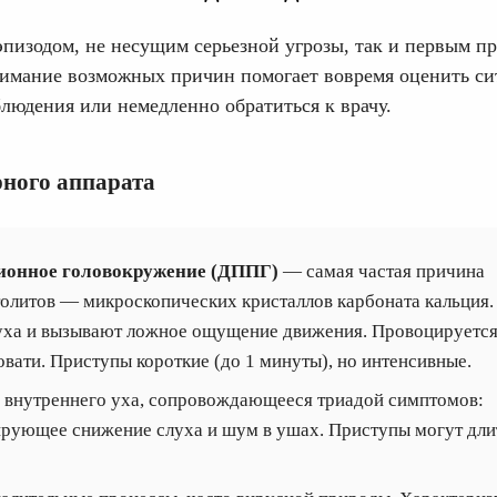
пизодом, не несущим серьезной угрозы, так и первым п
имание возможных причин помогает вовремя оценить с
блюдения или немедленно обратиться к врачу.
рного аппарата
ионное головокружение (ДППГ)
— самая частая причина
толитов — микроскопических кристаллов карбоната кальция.
уха и вызывают ложное ощущение движения. Провоцируетс
вати. Приступы короткие (до 1 минуты), но интенсивные.
 внутреннего уха, сопровождающееся триадой симптомов:
рующее снижение слуха и шум в ушах. Приступы могут дли