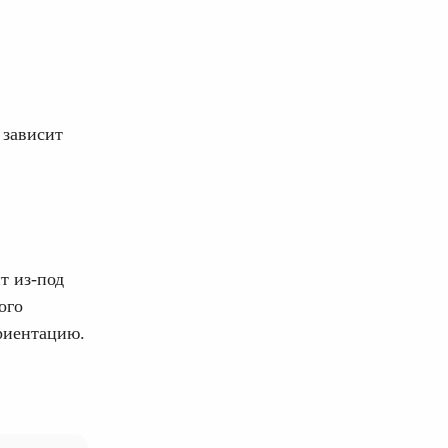
 зависит
т из-под
ого
риентацию.