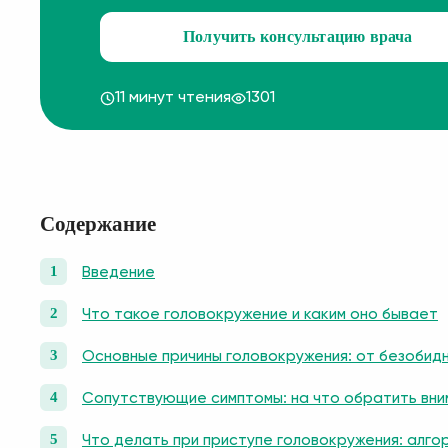
Получить консультацию врача
11 минут чтения
1301
Содержание
Введение
Что такое головокружение и каким оно бывает
Основные причины головокружения: от безобид
Сопутствующие симптомы: на что обратить вни
Что делать при приступе головокружения: алго