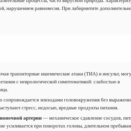
лительные процессы, часто вирусной природы. Характери
й, нарушением равновесия. При лабиринтите дополнительн
лючая транзиторные ишемические атаки (ТИА) и инсульт, мог
етании с неврологической симптоматикой: слабостью в
ица.
сто сопровождается эпизодами головокружения без выражен
ступают стресс, недосып, вредные продукты питания.
звоночной артерии
— механическое сдавление сосудов, пи
ие усиливается при поворотах головы, длительном пребыван