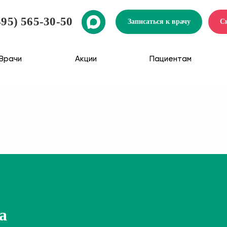
495) 565-30-50
Записаться к врачу
С
Врачи
Акции
Пациентам
а