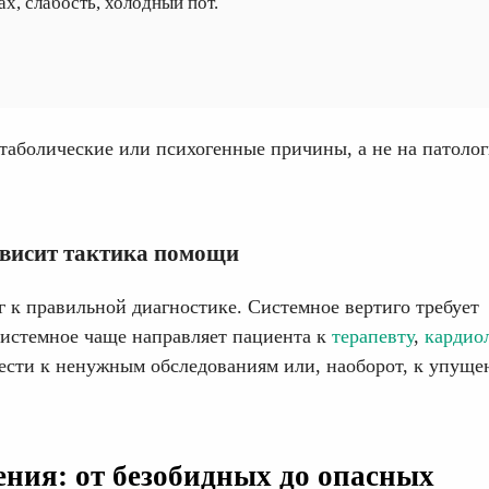
х, слабость, холодный пот.
таболические или психогенные причины, а не на патоло
ависит тактика помощи
к правильной диагностике. Системное вертиго требует
есистемное чаще направляет пациента к
терапевту
,
кардио
ести к ненужным обследованиям или, наоборот, к упущ
ния: от безобидных до опасных