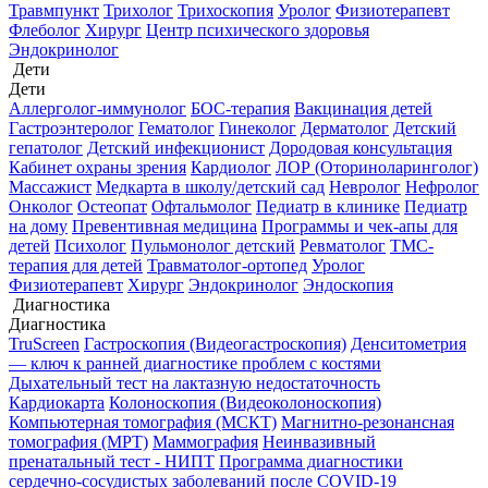
Травмпункт
Трихолог
Трихоскопия
Уролог
Физиотерапевт
Флеболог
Хирург
Центр психического здоровья
Эндокринолог
Дети
Дети
Аллерголог-иммунолог
БОС-терапия
Вакцинация детей
Гастроэнтеролог
Гематолог
Гинеколог
Дерматолог
Детский
гепатолог
Детский инфекционист
Дородовая консультация
Кабинет охраны зрения
Кардиолог
ЛОР (Оториноларинголог)
Массажист
Медкарта в школу/детский сад
Невролог
Нефролог
Онколог
Остеопат
Офтальмолог
Педиатр в клинике
Педиатр
на дому
Превентивная медицина
Программы и чек-апы для
детей
Психолог
Пульмонолог детский
Ревматолог
ТМС-
терапия для детей
Травматолог-ортопед
Уролог
Физиотерапевт
Хирург
Эндокринолог
Эндоскопия
Диагностика
Диагностика
TruScreen
Гастроскопия (Видеогастроскопия)
Денситометрия
— ключ к ранней диагностике проблем с костями
Дыхательный тест на лактазную недостаточность
Кардиокарта
Колоноскопия (Видеоколоноскопия)
Компьютерная томография (МСКТ)
Магнитно-резонансная
томография (МРТ)
Маммография
Неинвазивный
пренатальный тест - НИПТ
Программа диагностики
сердечно-сосудистых заболеваний после COVID-19