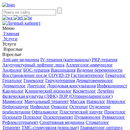
Меню
Главная
Услуги
Услуги
Взрослые
Взрослые
Anti-age медицина
IV-терапия (капельницы)
PRP-терапия
Акупунктурный лифтинг лица
Аллерголог-иммунолог
Андролог
БОС-терапия
Вакцинация
Ведение беременности
Восстановление после COVID-19
Гастроэнтеролог
Гематолог
Гепатолог
Гинеколог
Гирудотерапия
Дерматовенеролог
Дерматолог
Диетолог
Дородовая консультация
Инфекционист
Кардиолог
Клинический психолог
Косметолог
Лечебно
физическая культура (ЛФК)
ЛОР (Оториноларинголог)
Маммолог
Мануальный терапевт
Массаж
Нарколог
Невролог
Нейрохирург
Нефролог
Онколог
Остеопат
Отделение
реабилитации
Офтальмолог
Пластический хирург
Проктолог
Психиатр
Психолог
Психотерапевт
Пульмонолог
Ревматолог
Рефлексотерапевт
Спортивная медицина
Стоматолог
Терапевт
ТМС-стимуляция (взрослые)
Травматолог-ортопед