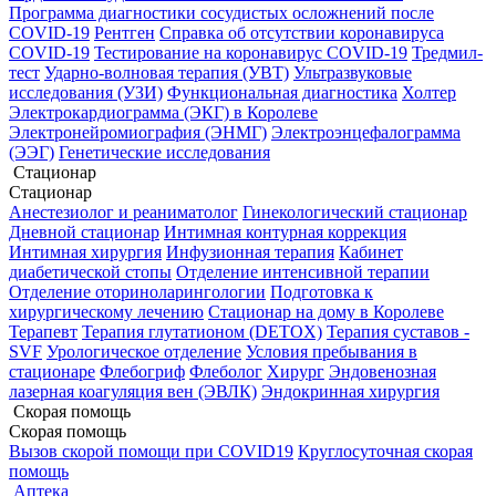
Программа диагностики сосудистых осложнений после
COVID-19
Рентген
Справка об отсутствии коронавируса
COVID-19
Тестирование на коронавирус COVID-19
Тредмил-
тест
Ударно-волновая терапия (УВТ)
Ультразвуковые
исследования (УЗИ)
Функциональная диагностика
Холтер
Электрокардиограмма (ЭКГ) в Королеве
Электронейромиография (ЭНМГ)
Электроэнцефалограмма
(ЭЭГ)
Генетические исследования
Стационар
Стационар
Анестезиолог и реаниматолог
Гинекологический стационар
Дневной стационар
Интимная контурная коррекция
Интимная хирургия
Инфузионная терапия
Кабинет
диабетической стопы
Отделение интенсивной терапии
Отделение оториноларингологии
Подготовка к
хирургическому лечению
Стационар на дому в Королеве
Терапевт
Терапия глутатионом (DETOX)
Терапия суставов -
SVF
Урологическое отделение
Условия пребывания в
стационаре
Флебогриф
Флеболог
Хирург
Эндовенозная
лазерная коагуляция вен (ЭВЛК)
Эндокринная хирургия
Скорая помощь
Скорая помощь
Вызов скорой помощи при COVID19
Круглосуточная скорая
помощь
Аптека