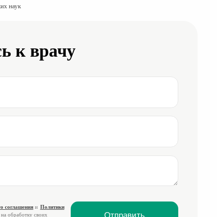
их наук
ь к врачу
о соглашения
и
Политики
 на обработку своих