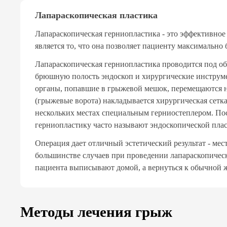
Лапараскопическая пластика
Лапараскопическая герниопластика - это эффективн
является то, что она позволяет пациенту максимально
Лапараскопическая герниопластика проводится под общ
брюшную полость эндоскоп и хирургические инструм
органы, попавшие в грыжевой мешок, перемещаются н
(грыжевые ворота) накладывается хирургическая сетк
нескольких местах специальным герниостеплером. По
герниопластику часто называют эндоскопической пла
Операция дает отличный эстетический результат - ме
большинстве случаев при проведении лапараскопическ
пациента выписывают домой, а вернуться к обычной ж
Методы лечения грыж