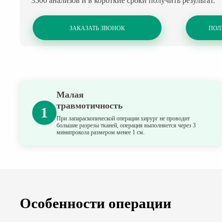
3500 анализов и в короткие сроки получить результат.
ЗАКАЗАТЬ ЗВОНОК
ПОЛ
Малая
травмотичность
1
При лапараскопической операции хирург не проводит
большие разрезы тканей, операция выполняется через 3
минипрокола размером менее 1 см.
Особенности операции