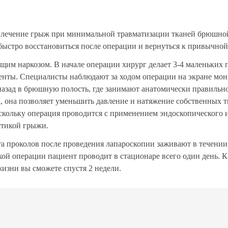
ое лечение грыж при минимальной травматизации тканей брюшн
 быстро восстановиться после операции и вернуться к привычной
им наркозом. В начале операции хирург делает 3-4 маленьких п
енты. Специалисты наблюдают за ходом операции на экране мо
азад в брюшную полость, где занимают анатомически правильно
а, она позволяет уменьшить давление и натяжение собственных 
скольку операция проводится с применением эндоскопического 
стикой грыжи.
ста проколов после проведения лапароскопии заживают в течении
ой операции пациент проводит в стационаре всего один день. К
изни вы сможете спустя 2 недели.