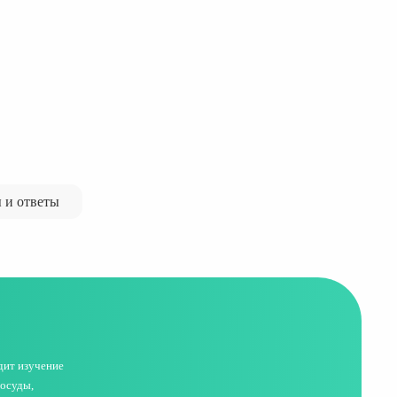
 и ответы
дит изучение
сосуды,