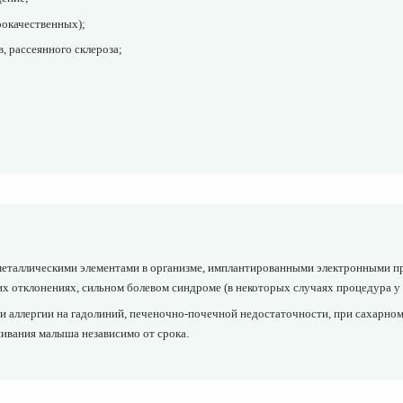
рокачественных);
, рассеянного склероза;
еталлическими элементами в организме, имплантированными электронными пр
х отклонениях, сильном болевом синдроме (в некоторых случаях процедура у
 аллергии на гадолиний, печеночно-почечной недостаточности, при сахарном 
ивания малыша независимо от срока.