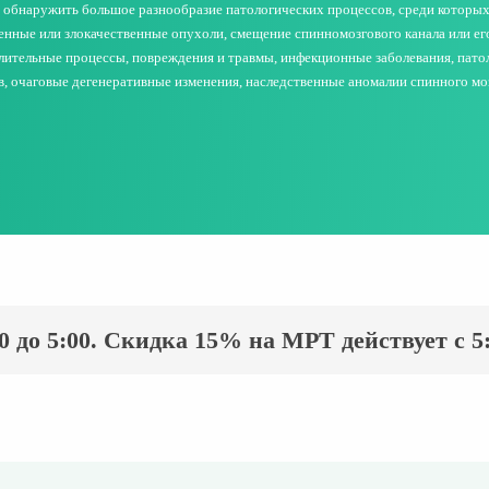
 обнаружить большое разнообразие патологических процессов, среди которы
енные или злокачественные опухоли, смещение спинномозгового канала или его
лительные процессы, повреждения и травмы, инфекционные заболевания, пато
в, очаговые дегенеративные изменения, наследственные аномалии спинного моз
 до 5:00. Скидка 15% на МРТ действует с 5:0