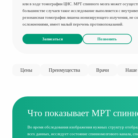
или в ходе томографии ЦНС. МРТ спинного мозга может осуществ
большинстве случаев такое исследование выполняется с внутрив
резонансная томография лишена ионизирующего излучения, не 
осложнениями, имеет малый перечень противопоказаний.
Записаться
Позвонить
Цены
Преимущества
Врачи
Наше 
Что показывает МРТ спинно
Во время обследования изображения нужных структур отображ
всех данных, исследует состояние спинномозгового канала, спи