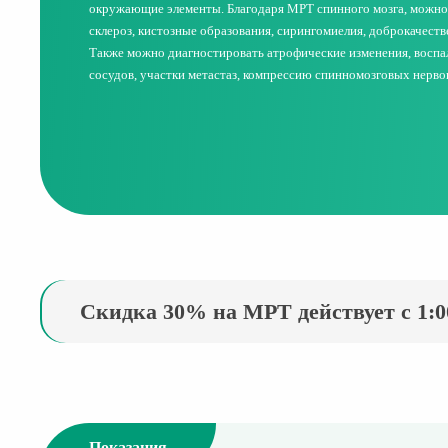
окружающие элементы. Благодаря МРТ спинного мозга, можно
склероз, кистозные образования, сирингомиелия, доброкачеств
Также можно диагностировать атрофические изменения, воспа
сосудов, участки метастаз, компрессию спинномозговых нерво
Скидка 30% на МРТ действует с 1:00
Показания