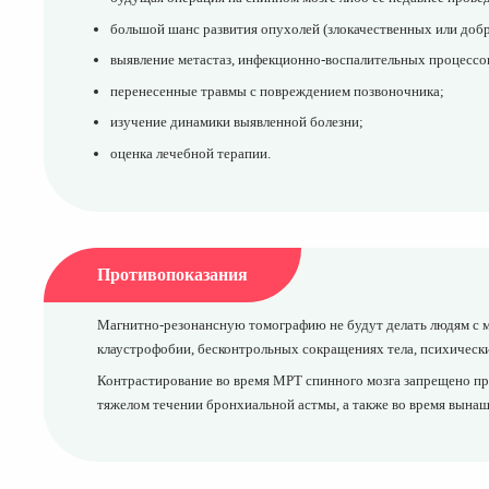
большой шанс развития опухолей (злокачественных или доб
выявление метастаз, инфекционно-воспалительных процессов
перенесенные травмы с повреждением позвоночника;
изучение динамики выявленной болезни;
оценка лечебной терапии.
Противопоказания
Магнитно-резонансную томографию не будут делать людям с м
клаустрофобии, бесконтрольных сокращениях тела, психически
Контрастирование во время МРТ спинного мозга запрещено при
тяжелом течении бронхиальной астмы, а также во время вынаш