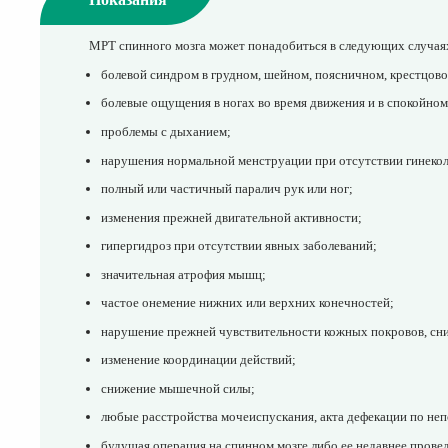
МРТ спинного мозга может понадобиться в следующих случая
болевой синдром в грудном, шейном, поясничном, крестцов
болевые ощущения в ногах во время движения и в спокойном
проблемы с дыханием;
нарушения нормальной менструации при отсутствии гинекол
полный или частичный паралич рук или ног;
изменения прежней двигательной активности;
гипергидроз при отсутствии явных заболеваний;
значительная атрофия мышц;
частое онемение нижних или верхних конечностей;
нарушение прежней чувствительности кожных покровов, сн
изменение координации действий;
снижение мышечной силы;
любые расстройства мочеиспускания, акта дефекации по не
будущая операция на спинном мозге либо ее недавнее прове