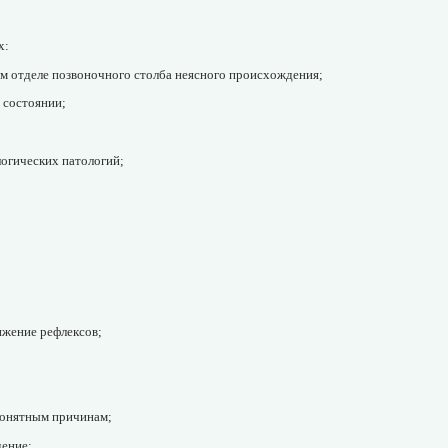
х:
ом отделе позвоночного столба неясного происхождения;
 состоянии;
огических патологий;
ижение рефлексов;
понятным причинам;
дение;