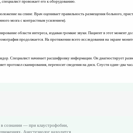
, специалист провожает его к оборудованию.
положение на спине. Врач оценивает правильность размещения больного, прист
нного мозга с контрастным усилением).
нирование области интереса, издавая громкие звуки. Пациент в этот момент 
и томография продолжается. На протяжении всего исследования на экране мони
ридор. Специалист начинает расшифровку информации. Он диагностирует разн
яет протокол сканирования, переносит сведения на диск. Спустя один–два часа
 в сознании — при клаустрофобии,
движениях. Анестезиолог находится