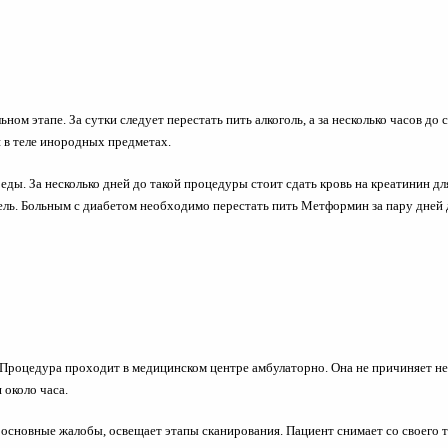
ном этапе. За сутки следует перестать пить алкоголь, а за несколько часов до
 в теле инородных предметах.
еды. За несколько дней до такой процедуры стоит сдать кровь на креатинин
тель. Больным с диабетом необходимо перестать пить Метформин за пару дней
. Процедура проходит в медицинском центре амбулаторно. Она не причиняет 
около часа.
 основные жалобы, освещает этапы сканирования. Пациент снимает со своего т