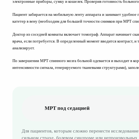
электронные приборы, сумку и кошелек. Проверив готовность больного
Пациент забирается на мобильную ленту аппарата и занимает удобное 
катетер в вену (необходим для большей точности снимков при МРТ спи
Доктор из соседней комнаты включает томограф. Аппарат начинает ска
врача, если потребуется. В определенный момент вводится контраст, 
анализирует.
По завершении МРТ спинного мозга больной одевается и выходит в ко
интенсивности сигнала, генерируемого тканевыми структурами), заполн
МРТ под седацией
Для пациентов, которым сложно перенести исследование
сильном страхе, болевом синдроме или непроизвольных 