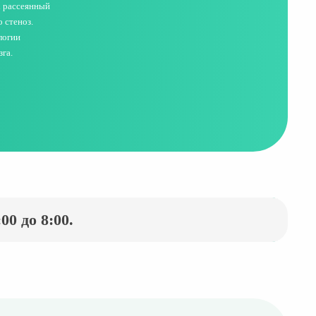
х рассеянный
 стеноз.
логии
га.
0 до 8:00.