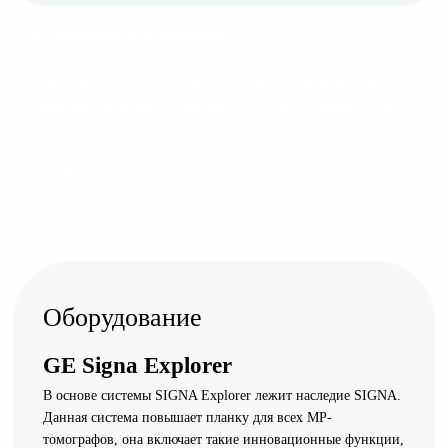
С заботой о пациенте
Для вашего удобства мы используем беруши или
немагнитные наушники, что позволяет чувствовать себя более
комфортно во время исследования. Мы не возражаем против
присутствия близкого человека рядом, если в этом есть
необходимость, при условии соблюдения всех требований
безопасности.
Оборудование
GE Signa Explorer
В основе системы SIGNA Explorer лежит наследие SIGNA.
Данная система повышает планку для всех МР-
томографов, она включает такие инновационные функции,