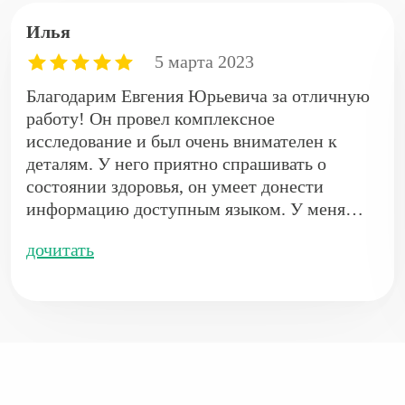
Илья
5 марта 2023
Благодарим Евгения Юрьевича за отличную
работу! Он провел комплексное
исследование и был очень внимателен к
деталям. У него приятно спрашивать о
состоянии здоровья, он умеет донести
информацию доступным языком. У меня
остались только положительные впечатления
дочитать
о посещении. Благодаря его рекомендациям
смогла быстрее выбраться из болезни. Очень
отзывчивый и квалифицированный
рентгенолог!