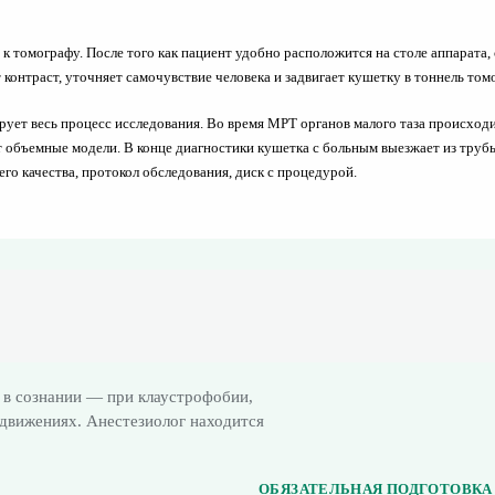
 к томографу. После того как пациент удобно расположится на столе аппарата,
 контраст, уточняет самочувствие человека и задвигает кушетку в тоннель то
ирует весь процесс исследования. Во время МРТ органов малого таза происхо
ъемные модели. В конце диагностики кушетка с больным выезжает из трубы. 
го качества, протокол обследования, диск с процедурой.
 в сознании — при клаустрофобии,
движениях. Анестезиолог находится
ОБЯЗАТЕЛЬНАЯ ПОДГОТОВКА