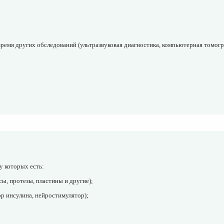
ремя других обследований (ультразвуковая диагностика, компьютерная томогра
;
у которых есть:
сы, протезы, пластины и другие);
ор инсулина, нейростимулятор);