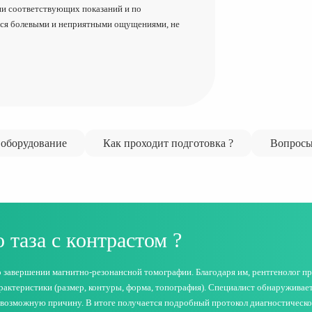
ии соответствующих показаний и по
тся болевыми и неприятными ощущениями, не
оборудование
Как проходит подготовка ?
Вопросы
таза с контрастом ?
 завершении магнитно-резонансной томографии. Благодаря им, рентгенолог п
арактеристики (размер, контуры, форма, топография). Специалист обнаруживае
и возможную причину. В итоге получается подробный протокол диагностическо