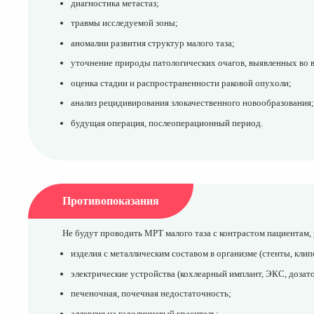
диагностика метастаз;
травмы исследуемой зоны;
аномалии развития структур малого таза;
уточнение природы патологических очагов, выявленных во в
оценка стадии и распространенности раковой опухоли;
анализ рецидивирования злокачественного новообразования
будущая операция, послеоперационный период.
Противопоказания
Не будут проводить МРТ малого таза с контрастом пациентам, 
изделия с металлическим составом в организме (стенты, клип
электрические устройства (кохлеарный имплант, ЭКС, дозат
печеночная, почечная недостаточность;
аллергия на гадолиниевый краситель;