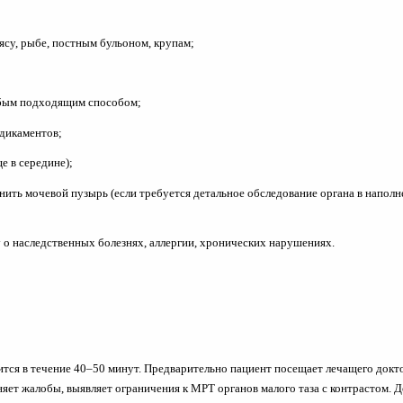
су, рыбе, постным бульоном, крупам;
юбым подходящим способом;
едикаментов;
е в середине);
ить мочевой пузырь (если требуется детальное обследование органа в наполне
у о наследственных болезнях, аллергии, хронических нарушениях.
ится в течение 40–50 минут. Предварительно пациент посещает лечащего докт
няет жалобы, выявляет ограничения к МРТ органов малого таза с контрастом. Д