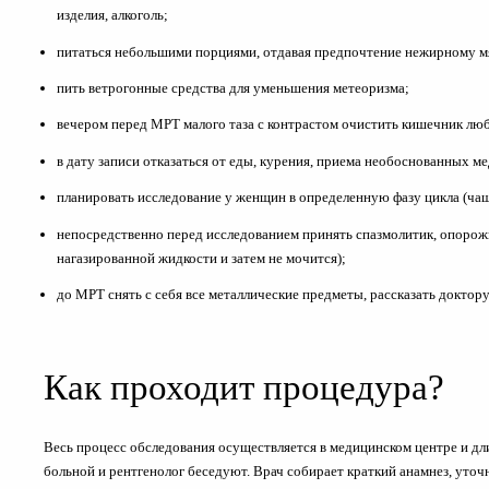
изделия, алкоголь;
питаться небольшими порциями, отдавая предпочтение нежирному мя
пить ветрогонные средства для уменьшения метеоризма;
вечером перед МРТ малого таза с контрастом очистить кишечник л
в дату записи отказаться от еды, курения, приема необоснованных м
планировать исследование у женщин в определенную фазу цикла (чащ
непосредственно перед исследованием принять спазмолитик, опорожн
нагазированной жидкости и затем не мочится);
до МРТ снять с себя все металлические предметы, рассказать доктор
Как проходит процедура?
Весь процесс обследования осуществляется в медицинском центре и дл
больной и рентгенолог беседуют. Врач собирает краткий анамнез, уточ