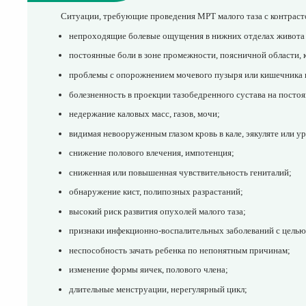
Ситуации, требующие проведения МРТ малого таза с контраст
непроходящие болевые ощущения в нижних отделах живота
постоянные боли в зоне промежности, поясничной области, 
проблемы с опорожнением мочевого пузыря или кишечника
болезненность в проекции тазобедренного сустава на посто
недержание каловых масс, газов, мочи;
видимая невооруженным глазом кровь в кале, эякуляте или у
снижение полового влечения, импотенция;
сниженная или повышенная чувствительность гениталий;
обнаружение кист, полипозных разрастаний;
высокий риск развития опухолей малого таза;
признаки инфекционно-воспалительных заболеваний с целью
неспособность зачать ребенка по непонятным причинам;
изменение формы яичек, полового члена;
длительные менструации, нерегулярный цикл;