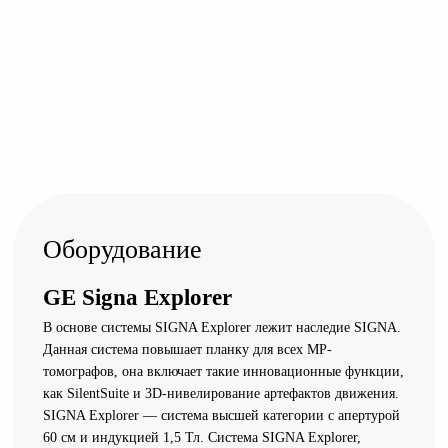
немагнитные наушники, что позволяет чувствовать себя более
комфортно во время исследования. Мы не возражаем против
присутствия близкого человека рядом, если в этом есть
необходимость, при условии соблюдения всех требований
безопасности.
Оборудование
GE Signa Explorer
В основе системы SIGNA Explorer лежит наследие SIGNA.
Данная система повышает планку для всех МР-
томографов, она включает такие инновационные функции,
как SilentSuite и 3D-нивелирование артефактов движения.
SIGNA Explorer — система высшей категории с апертурой
60 см и индукцией 1,5 Тл. Система SIGNA Explorer,