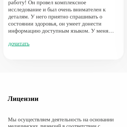
работу! Он провел комплексное
исследование и был очень внимателен к
деталям. У него приятно спрашивать о
состоянии здоровья, он умеет донести
информацию доступным языком. У меня
остались только положительные впечатления
дочитать
о посещении. Благодаря его рекомендациям
смогла быстрее выбраться из болезни. Очень
отзывчивый и квалифицированный
рентгенолог!
Лицензии
Мы осуществляем деятельность на основании
медицинских лицензий в соответствии с