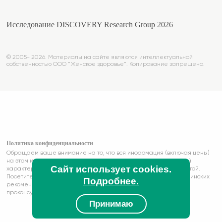
Исследование DISCOVERY Research Group 2026
© 2005- 2026. Материалы на сайте являются интеллектуальной
собственностью ООО "Женское здоровье". Копирование запрещено.
Политика конфиденциальности
Обращаем ваше внимание на то, что вся информация (включая цены)
на этом интернет-сайте носит исключительно информационный
Сайт использует cookies.
характер и ни при каких условиях не является публичной офертой.
Посетители сайта не должны использовать их в качестве медицинских
Подробнее.
рекомендаций. Имеются противопоказания.Необходимо
проконсультироваться с врачом.
Принимаю