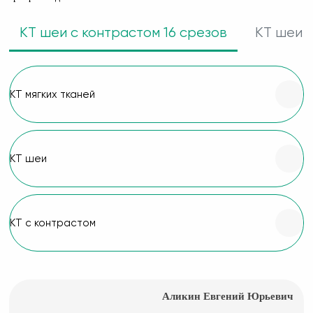
КТ шеи с контрастом 16 срезов
КТ шеи с
КТ мягких тканей
КТ шеи
КТ с контрастом
Аликин Евгений Юрьевич