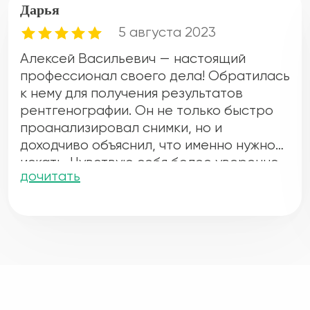
Дарья
5 августа 2023
Алексей Васильевич — настоящий
профессионал своего дела! Обратилась
к нему для получения результатов
рентгенографии. Он не только быстро
проанализировал снимки, но и
доходчиво объяснил, что именно нужно
искать. Чувствую себя более уверенно
дочитать
после его рекомендаций. Большое
спасибо!