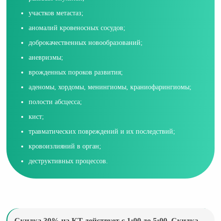
участков метастаз;
аномалий кровеносных сосудов;
доброкачественных новообразований;
аневризмы;
врожденных пороков развития;
аденомы, хордомы, менингиомы, краниофарингиомы;
полости абсцесса;
кист;
травматических повреждений и их последствий;
кровоизлияний в орган;
деструктивных процессов.
Скидка 30% на КТ действует с 1:00 до 5:00. Скидка